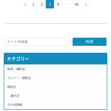
投
固
固
固
固
固
«
1
2
3
4
…
41
»
定
定
定
定
定
稿
ペ
ペ
ペ
ペ
ペ
の
ー
ー
ー
ー
ー
ジ
ジ
ジ
ジ
ジ
ペ
ー
検索
ジ
送
カテゴリー
り
施策・補助金
セミナー・講習会
商談会
展示会
その他情報