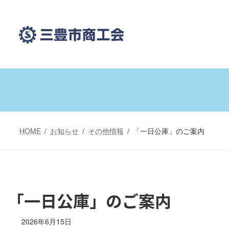
コ
ナ
ン
ビ
テ
ゲ
ン
ー
ツ
シ
へ
ョ
ス
ン
キ
に
ッ
移
プ
動
HOME
お知らせ
その他情報
「一日公庫」のご案内
「一日公庫」のご案内
2026年6月15日