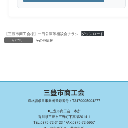
【三豊市商工会様】一日公庫等相談会チラシ
ダウンロード
その他情報
カテゴリー
三豊市商工会
適格請求書事業者登録番号：T3470005004277
■三豊市商工会 本所
香川県三豊市三野町下高瀬2014-1
TEL.0875-72-3123 / FAX.0875-72-5957
■三豊市商工会 豊中支所