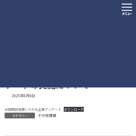
コ
ナ
ン
ビ
テ
ゲ
ン
ー
ツ
シ
お知らせ
へ
ョ
ス
ン
キ
に
HOME
お知らせ
その他情報
ッ
移
米国関税措置にかかる企業アンケートの実施について
プ
動
米国関税措置にかかる企業アン
ケートの実施について
2025年5月8日
米国関税措置にかかる企業アンケート
ダウンロード
その他情報
カテゴリー