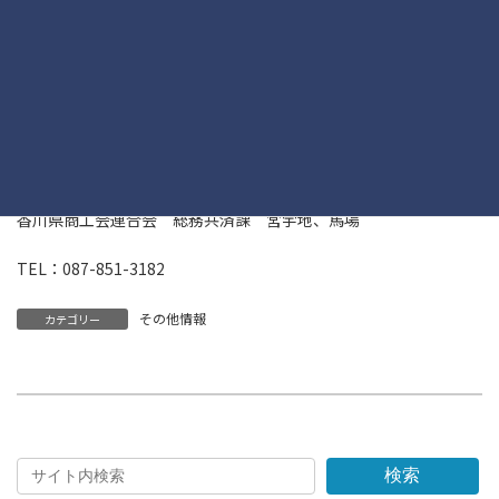
募集概要
ダウンロード
下記HP掲載の「採用試験ガイド」をご確認のうえ、お申し込みく
ださい。
香川県商工会連合会 | Kagawa Prefrctural Federation of
Societies of Commerce Industry (shokokai-kagawa.or.jp)
【お問い合わせ先】
香川県商工会連合会 総務共済課 宮宇地、馬場
TEL：087-851-3182
その他情報
カテゴリー
検索