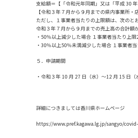
支給額＝【「令和元年同期」又は「平成 30
【令和３年７月から９月までの県内事業所・
ただし、１事業者当たりの上限額は、次のと
令和３年７月から９月までの売上高の合計額が
・50％以上減少した場合 １事業者当たり上限
・30％以上50％未満減少した場合 １事業者当
５．申請期間
・令和３年 10 月 27 日（水）～12 月 15
詳細につきましては香川県ホームページ
https://www.pref.kagawa.lg.jp/sangyo/covi