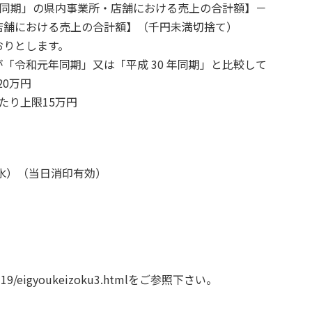
 年同期」の県内事業所・店舗における売上の合計額】－
店舗における売上の合計額】（千円未満切捨て）
おりとします。
「令和元年同期」又は「平成 30 年同期」と比較して
20万円
たり上限15万円
 日（水）（当日消印有効）
d-19/eigyoukeizoku3.html
をご参照下さい。