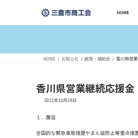
コ
ナ
ン
ビ
HOME
テ
ゲ
ン
ー
ツ
シ
へ
ョ
ス
ン
キ
に
HOME
お知らせ
施策・補助金
香川県営業
ッ
移
プ
動
香川県営業継続応援金
2021年10月19日
１．趣旨
全国的な緊急事態措置やまん延防止等重点措