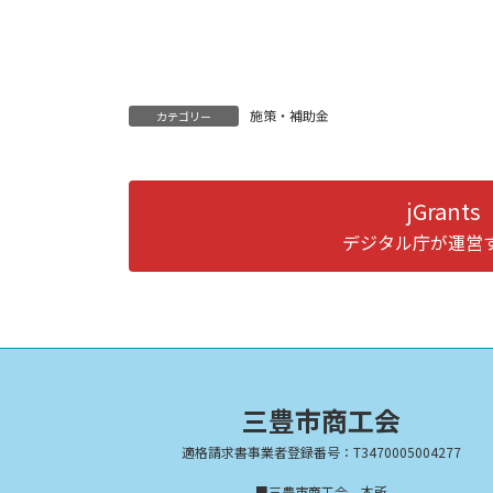
施策・補助金
カテゴリー
jGran
デジタル庁が運営
三豊市商工会
適格請求書事業者登録番号：T3470005004277
■三豊市商工会 本所