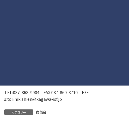
にてご連絡いたします。
【申し込み先及び問い合わせ策】
モノづくり受発注広域商談会事務局（中小企業庁委託事業）
公益財団法人かがわ産業支援財団 企業振興部 取引支援課 （担
当：増山･辻本）
〒761-0301 高松市林町2217-15 香川産業頭脳化センタービル２
階
TEL:087-868-9904 FAX:087-869-3710 Eﾒｰ
ﾙ:torihikishien@kagawa-isf.jp
商談会
カテゴリー