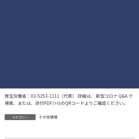
・変形労働時間制の導入や変更、解約
・36協定の特別条項
・労働基準法第33条の適用 など
詳しくは、以下のQRコードまたは厚生労働省ＨＰから「新型コロ
ナウイルスに関するＱ＆Ａ（企業の方向け）」をご覧ください。
【お問合せ先】
厚生労働省：03-5253-1111（代表） 詳細は、 新型コロナ Q&A で
検索、または、添付PDFﾌｧｲﾙのQRコードよりご確認ください。
その他情報
カテゴリー