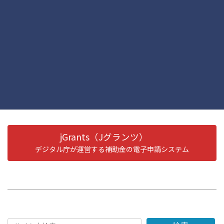
17KB）
香川県緊急雇用維持助成金支給要綱（pdf形式 102KB）
チラシ（pdf形式 212KB）
助成金請求額の算定書（docx形式 14KB）
施策・補助金
カテゴリー
jGrants（Jグランツ）
デジタル庁が運営する補助金の電子申請システム