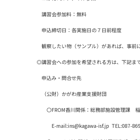
講習会参加料：無料
申込締切日：各実施日の７日前程度
観察したい物（サンプル）があれば、事前
◎講習会への参加を希望される方は、下記まで
申込み・問合せ先
（公財）かがわ産業支援財団
〇FROM香川関係：総務部施設管理課 
E-mail:ins@kagawa-isf.jp TEL:087-869-