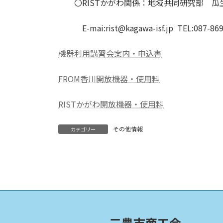
〇RISTかがわ関係：地域共同研究部 瓜
E-mai:rist@kagawa-isf.jp TEL:087-869-
機器利用講習会案内・申込書
FROM香川開放機器・使用料
RISTかがわ開放機器・使用料
その他情報
カテゴリー
三豊市商工会