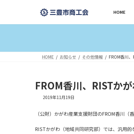
コ
ナ
ン
ビ
HOME
テ
ゲ
ン
ー
ツ
シ
へ
ョ
ス
ン
キ
に
HOME
お知らせ
その他情報
FROM香川
ッ
移
プ
動
FROM香川、RIST
2019年11月19日
（公財）かがわ産業支援財団のFROM香川（
RISTかがわ（地域共同研究部）では、汎用