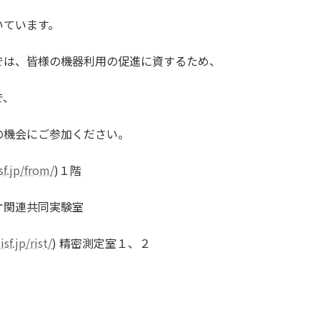
いています。
」では、皆様の機器利用の促進に資するため、
で、
の機会にご参加ください。
f.jp/from/
)１階
共同実験室
f.jp/rist/
) 精密測定室１、２