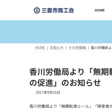
コ
ナ
ン
ビ
HOME
テ
ゲ
ン
ー
ツ
シ
へ
ョ
ス
ン
キ
に
HOME
お知らせ
その他情報
香川労働局よ
ッ
移
プ
動
香川労働局より「無期
の促進」のお知らせ
2017年9月15日
香川労働局より「無期転換ルール」「障害者